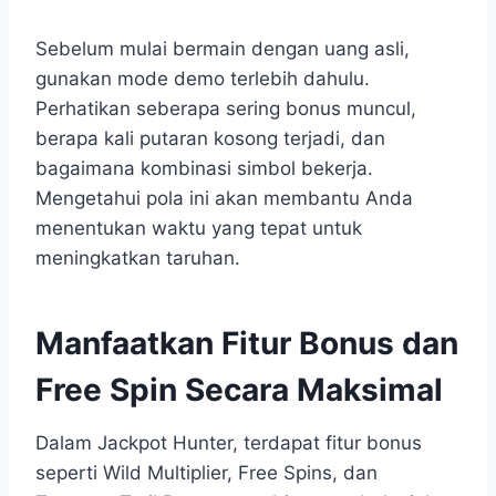
Sebelum mulai bermain dengan uang asli,
gunakan mode demo terlebih dahulu.
Perhatikan seberapa sering bonus muncul,
berapa kali putaran kosong terjadi, dan
bagaimana kombinasi simbol bekerja.
Mengetahui pola ini akan membantu Anda
menentukan waktu yang tepat untuk
meningkatkan taruhan.
Manfaatkan Fitur Bonus dan
Free Spin Secara Maksimal
Dalam Jackpot Hunter, terdapat fitur bonus
seperti Wild Multiplier, Free Spins, dan