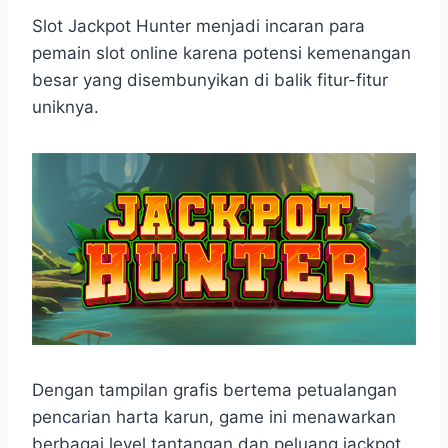
h
a
e
e
k
i
h
a
c
s
l
y
n
a
Slot Jackpot Hunter menjadi incaran para
t
e
s
e
p
e
r
pemain slot online karena potensi kemenangan
s
b
e
g
e
e
besar yang disembunyikan di balik fitur-fitur
A
o
n
r
uniknya.
p
o
g
a
p
k
e
m
r
Dengan tampilan grafis bertema petualangan
pencarian harta karun, game ini menawarkan
berbagai level tantangan dan peluang jackpot