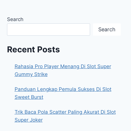
Search
Search
Recent Posts
Rahasia Pro Player Menang Di Slot Super
Gummy Strike
Panduan Lengkap Pemula Sukses Di Slot
Sweet Burst
Trik Baca Pola Scatter Paling Akurat Di Slot
Super Joker