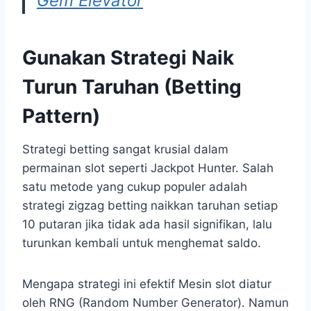
Gem Elevator
Gunakan Strategi Naik
Turun Taruhan (Betting
Pattern)
Strategi betting sangat krusial dalam
permainan slot seperti Jackpot Hunter. Salah
satu metode yang cukup populer adalah
strategi zigzag betting naikkan taruhan setiap
10 putaran jika tidak ada hasil signifikan, lalu
turunkan kembali untuk menghemat saldo.
Mengapa strategi ini efektif Mesin slot diatur
oleh RNG (Random Number Generator). Namun