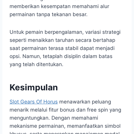
memberikan kesempatan memahami alur
permainan tanpa tekanan besar.
Untuk pemain berpengalaman, variasi strategi
seperti menaikkan taruhan secara bertahap
saat permainan terasa stabil dapat menjadi
opsi. Namun, tetaplah disiplin dalam batas
yang telah ditentukan.
Kesimpulan
Slot Gears Of Horus
menawarkan peluang
menarik melalui fitur bonus dan free spin yang
menguntungkan. Dengan memahami
mekanisme permainan, memanfaatkan simbol