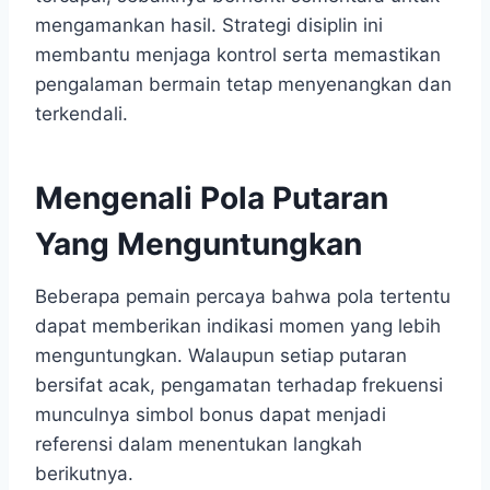
mengamankan hasil. Strategi disiplin ini
membantu menjaga kontrol serta memastikan
pengalaman bermain tetap menyenangkan dan
terkendali.
Mengenali Pola Putaran
Yang Menguntungkan
Beberapa pemain percaya bahwa pola tertentu
dapat memberikan indikasi momen yang lebih
menguntungkan. Walaupun setiap putaran
bersifat acak, pengamatan terhadap frekuensi
munculnya simbol bonus dapat menjadi
referensi dalam menentukan langkah
berikutnya.