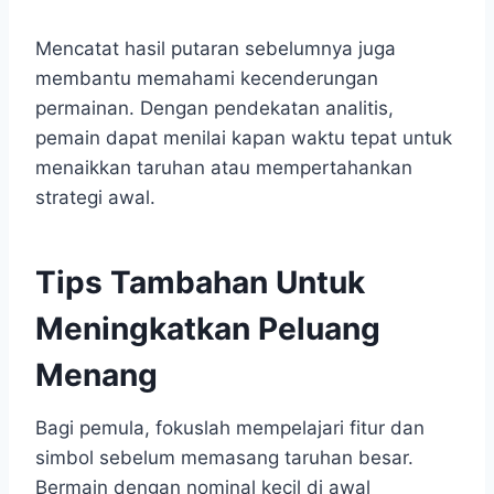
Mencatat hasil putaran sebelumnya juga
membantu memahami kecenderungan
permainan. Dengan pendekatan analitis,
pemain dapat menilai kapan waktu tepat untuk
menaikkan taruhan atau mempertahankan
strategi awal.
Tips Tambahan Untuk
Meningkatkan Peluang
Menang
Bagi pemula, fokuslah mempelajari fitur dan
simbol sebelum memasang taruhan besar.
Bermain dengan nominal kecil di awal