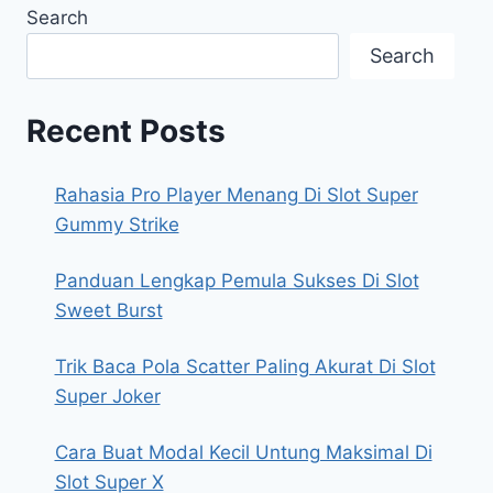
Search
Search
Recent Posts
Rahasia Pro Player Menang Di Slot Super
Gummy Strike
Panduan Lengkap Pemula Sukses Di Slot
Sweet Burst
Trik Baca Pola Scatter Paling Akurat Di Slot
Super Joker
Cara Buat Modal Kecil Untung Maksimal Di
Slot Super X