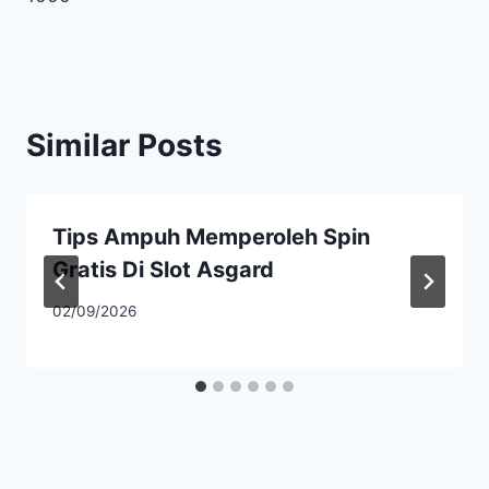
Similar Posts
Tips Ampuh Memperoleh Spin
Gratis Di Slot Asgard
02/09/2026