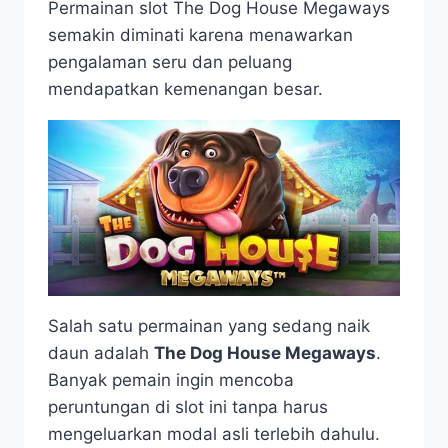
Permainan slot The Dog House Megaways
semakin diminati karena menawarkan
pengalaman seru dan peluang
mendapatkan kemenangan besar.
Salah satu permainan yang sedang naik
daun adalah
The Dog House Megaways
.
Banyak pemain ingin mencoba
peruntungan di slot ini tanpa harus
mengeluarkan modal asli terlebih dahulu.