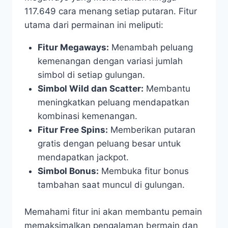
117.649 cara menang setiap putaran. Fitur
utama dari permainan ini meliputi:
Fitur Megaways:
Menambah peluang
kemenangan dengan variasi jumlah
simbol di setiap gulungan.
Simbol Wild dan Scatter:
Membantu
meningkatkan peluang mendapatkan
kombinasi kemenangan.
Fitur Free Spins:
Memberikan putaran
gratis dengan peluang besar untuk
mendapatkan jackpot.
Simbol Bonus:
Membuka fitur bonus
tambahan saat muncul di gulungan.
Memahami fitur ini akan membantu pemain
memaksimalkan pengalaman bermain dan