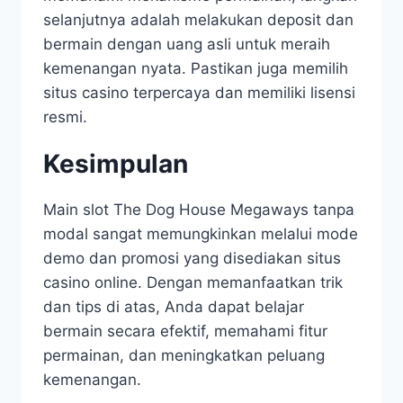
selanjutnya adalah melakukan deposit dan
bermain dengan uang asli untuk meraih
kemenangan nyata. Pastikan juga memilih
situs casino terpercaya dan memiliki lisensi
resmi.
Kesimpulan
Main slot The Dog House Megaways tanpa
modal sangat memungkinkan melalui mode
demo dan promosi yang disediakan situs
casino online. Dengan memanfaatkan trik
dan tips di atas, Anda dapat belajar
bermain secara efektif, memahami fitur
permainan, dan meningkatkan peluang
kemenangan.