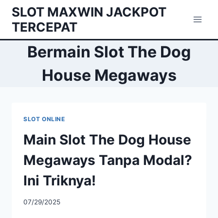
Skip
SLOT MAXWIN JACKPOT
to
TERCEPAT
content
Bermain Slot The Dog
House Megaways
SLOT ONLINE
Main Slot The Dog House
Megaways Tanpa Modal?
Ini Triknya!
07/29/2025