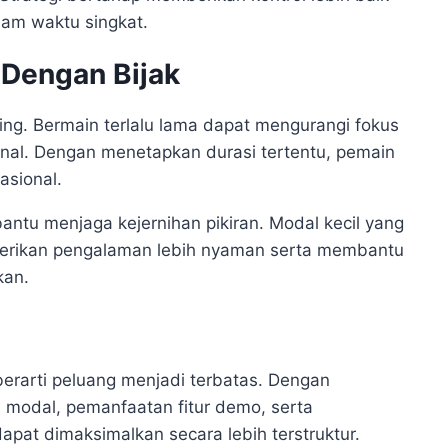
lam waktu singkat.
Dengan Bijak
ting. Bermain terlalu lama dapat mengurangi fokus
nal. Dengan menetapkan durasi tertentu, pemain
asional.
antu menjaga kejernihan pikiran. Modal kecil yang
berikan pengalaman lebih nyaman serta membantu
kan.
erarti peluang menjadi terbatas. Dengan
modal, pemanfaatan fitur demo, serta
apat dimaksimalkan secara lebih terstruktur.