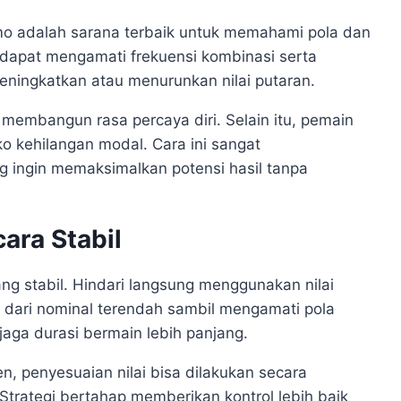
mo adalah sarana terbaik untuk memahami pola dan
n dapat mengamati frekuensi kombinasi serta
ningkatkan atau menurunkan nilai putaran.
embangun rasa percaya diri. Selain itu, pemain
ko kehilangan modal. Cara ini sangat
 ingin memaksimalkan potensi hasil tanpa
ara Stabil
ang stabil. Hindari langsung menggunakan nilai
i dari nominal terendah sambil mengamati pola
ga durasi bermain lebih panjang.
en, penyesuaian nilai bisa dilakukan secara
Strategi bertahap memberikan kontrol lebih baik