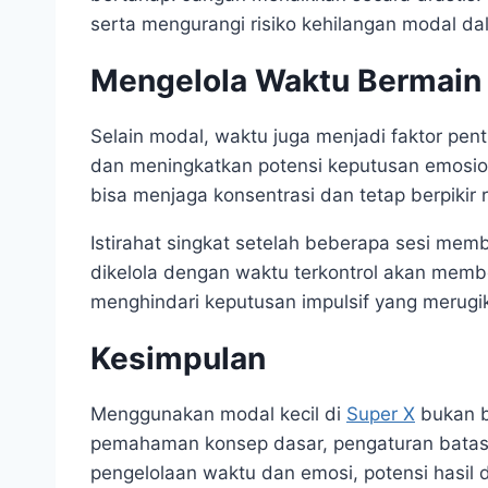
serta mengurangi risiko kehilangan modal da
Mengelola Waktu Bermain 
Selain modal, waktu juga menjadi faktor pen
dan meningkatkan potensi keputusan emosio
bisa menjaga konsentrasi dan tetap berpikir r
Istirahat singkat setelah beberapa sesi memb
dikelola dengan waktu terkontrol akan mem
menghindari keputusan impulsif yang merugi
Kesimpulan
Menggunakan modal kecil di
Super X
bukan b
pemahaman konsep dasar, pengaturan batas 
pengelolaan waktu dan emosi, potensi hasil d