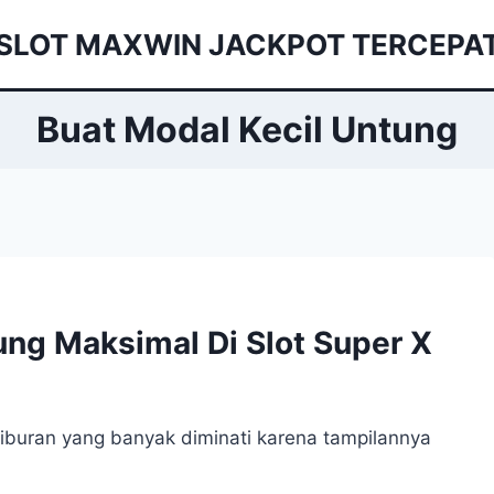
SLOT MAXWIN JACKPOT TERCEPA
Buat Modal Kecil Untung
ung Maksimal Di Slot Super X
hiburan yang banyak diminati karena tampilannya