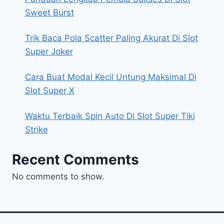
Sweet Burst
Trik Baca Pola Scatter Paling Akurat Di Slot
Super Joker
Cara Buat Modal Kecil Untung Maksimal Di
Slot Super X
Waktu Terbaik Spin Auto Di Slot Super Tiki
Strike
Recent Comments
No comments to show.