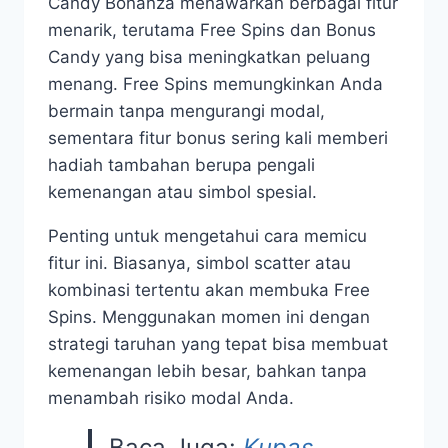
Candy Bonanza menawarkan berbagai fitur
menarik, terutama Free Spins dan Bonus
Candy yang bisa meningkatkan peluang
menang. Free Spins memungkinkan Anda
bermain tanpa mengurangi modal,
sementara fitur bonus sering kali memberi
hadiah tambahan berupa pengali
kemenangan atau simbol spesial.
Penting untuk mengetahui cara memicu
fitur ini. Biasanya, simbol scatter atau
kombinasi tertentu akan membuka Free
Spins. Menggunakan momen ini dengan
strategi taruhan yang tepat bisa membuat
kemenangan lebih besar, bahkan tanpa
menambah risiko modal Anda.
Baca Juga:
Kupas