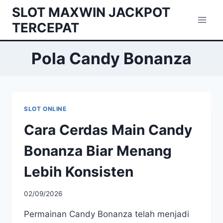
Skip
SLOT MAXWIN JACKPOT
to
TERCEPAT
content
Pola Candy Bonanza
SLOT ONLINE
Cara Cerdas Main Candy
Bonanza Biar Menang
Lebih Konsisten
02/09/2026
Permainan Candy Bonanza telah menjadi