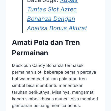
Tuntas Slot Aztec
Bonanza Dengan
Analisa Bonus Akurat
Amati Pola dan Tren
Permainan
Meskipun Candy Bonanza termasuk
permainan slot, beberapa pemain percaya
bahwa memperhatikan pola atau tren
simbol bisa membantu menentukan
taruhan berikutnya. Misalnya, mengamati
kapan simbol khusus muncul bisa memberi
gambaran peluang memicu bonus.