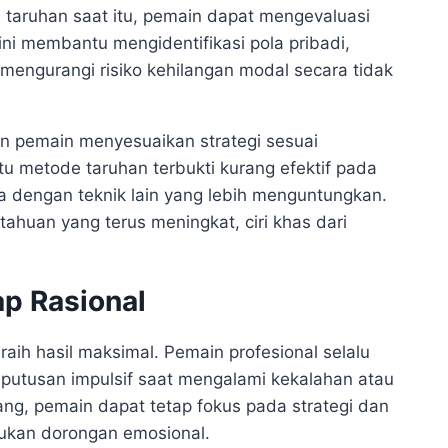
 taruhan saat itu, pemain dapat mengevaluasi
 ini membantu mengidentifikasi pola pribadi,
 mengurangi risiko kehilangan modal secara tidak
an pemain menyesuaikan strategi sesuai
u metode taruhan terbukti kurang efektif pada
a dengan teknik lain yang lebih menguntungkan.
ahuan yang terus meningkat, ciri khas dari
p Rasional
raih hasil maksimal. Pemain profesional selalu
putusan impulsif saat mengalami kekalahan atau
g, pemain dapat tetap fokus pada strategi dan
bukan dorongan emosional.