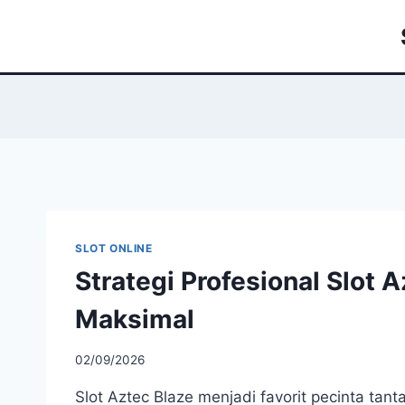
Skip
to
content
SLOT ONLINE
Strategi Profesional Slot 
Maksimal
02/09/2026
Slot Aztec Blaze menjadi favorit pecinta tant