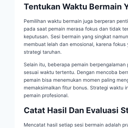
Tentukan Waktu Bermain 
Pemilihan waktu bermain juga berperan penti
pada saat pemain merasa fokus dan tidak t
keputusan. Sesi bermain yang singkat namun 
membuat lelah dan emosional, karena foku
strategi taruhan.
Selain itu, beberapa pemain berpengalaman
sesuai waktu tertentu. Dengan mencoba ber
pemain bisa menemukan momen paling mengu
memaksimalkan fitur bonus. Strategi waktu i
pemain profesional.
Catat Hasil Dan Evaluasi S
Mencatat hasil setiap sesi bermain adalah pr