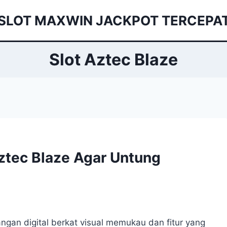
SLOT MAXWIN JACKPOT TERCEPA
Slot Aztec Blaze
Aztec Blaze Agar Untung
angan digital berkat visual memukau dan fitur yang