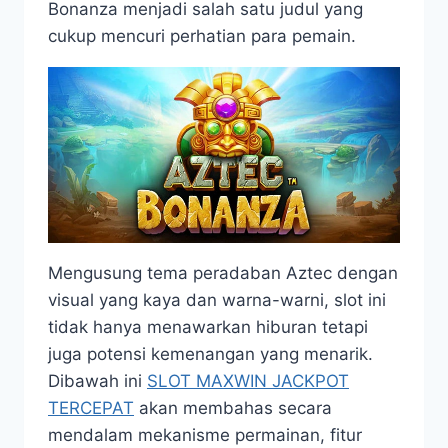
Bonanza menjadi salah satu judul yang
cukup mencuri perhatian para pemain.
Mengusung tema peradaban Aztec dengan
visual yang kaya dan warna-warni, slot ini
tidak hanya menawarkan hiburan tetapi
juga potensi kemenangan yang menarik.
Dibawah ini
SLOT MAXWIN JACKPOT
TERCEPAT
akan membahas secara
mendalam mekanisme permainan, fitur