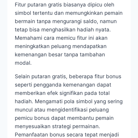
Fitur putaran gratis biasanya dipicu oleh
simbol tertentu dan memungkinkan pemain
bermain tanpa mengurangi saldo, namun
tetap bisa menghasilkan hadiah nyata.
Memahami cara memicu fitur ini akan
meningkatkan peluang mendapatkan
kemenangan besar tanpa tambahan
modal.
Selain putaran gratis, beberapa fitur bonus
seperti pengganda kemenangan dapat
memberikan efek signifikan pada total
hadiah. Mengamati pola simbol yang sering
muncul atau mengidentifikasi peluang
pemicu bonus dapat membantu pemain
menyesuaikan strategi permainan.
Pemanfaatan bonus secara tepat menjadi