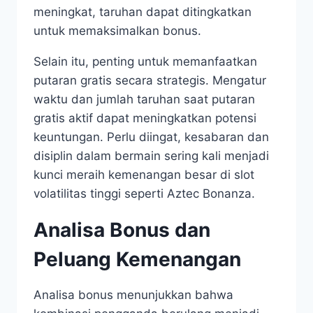
meningkat, taruhan dapat ditingkatkan
untuk memaksimalkan bonus.
Selain itu, penting untuk memanfaatkan
putaran gratis secara strategis. Mengatur
waktu dan jumlah taruhan saat putaran
gratis aktif dapat meningkatkan potensi
keuntungan. Perlu diingat, kesabaran dan
disiplin dalam bermain sering kali menjadi
kunci meraih kemenangan besar di slot
volatilitas tinggi seperti Aztec Bonanza.
Analisa Bonus dan
Peluang Kemenangan
Analisa bonus menunjukkan bahwa