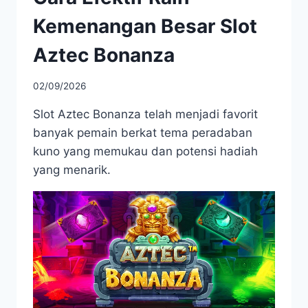
Kemenangan Besar Slot
Aztec Bonanza
02/09/2026
Slot Aztec Bonanza telah menjadi favorit
banyak pemain berkat tema peradaban
kuno yang memukau dan potensi hadiah
yang menarik.