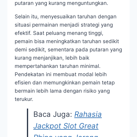
putaran yang kurang menguntungkan.
Selain itu, menyesuaikan taruhan dengan
situasi permainan menjadi strategi yang
efektif. Saat peluang menang tinggi,
pemain bisa meningkatkan taruhan sedikit
demi sedikit, sementara pada putaran yang
kurang menjanjikan, lebih baik
mempertahankan taruhan minimal.
Pendekatan ini membuat modal lebih
efisien dan memungkinkan pemain tetap
bermain lebih lama dengan risiko yang
terukur.
Baca Juga:
Rahasia
Jackpot Slot Great