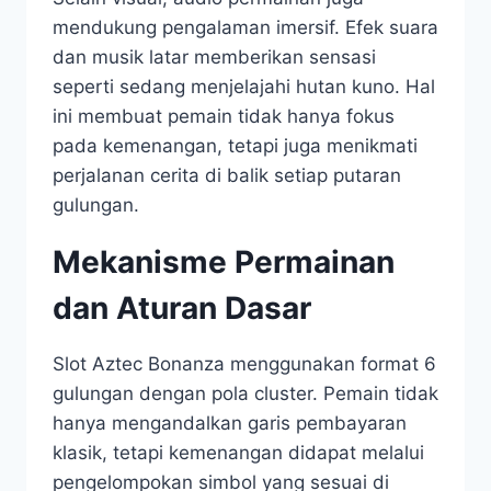
mendukung pengalaman imersif. Efek suara
dan musik latar memberikan sensasi
seperti sedang menjelajahi hutan kuno. Hal
ini membuat pemain tidak hanya fokus
pada kemenangan, tetapi juga menikmati
perjalanan cerita di balik setiap putaran
gulungan.
Mekanisme Permainan
dan Aturan Dasar
Slot Aztec Bonanza menggunakan format 6
gulungan dengan pola cluster. Pemain tidak
hanya mengandalkan garis pembayaran
klasik, tetapi kemenangan didapat melalui
pengelompokan simbol yang sesuai di