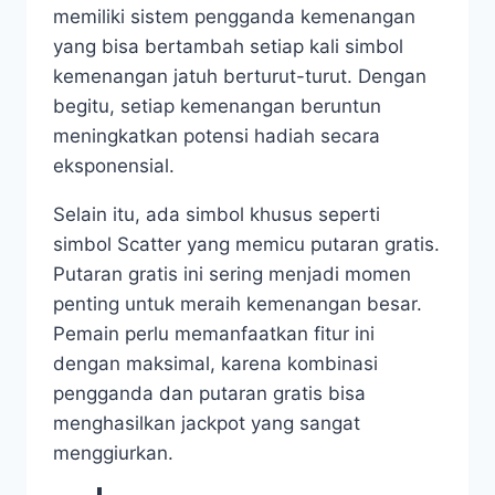
memiliki sistem pengganda kemenangan
yang bisa bertambah setiap kali simbol
kemenangan jatuh berturut-turut. Dengan
begitu, setiap kemenangan beruntun
meningkatkan potensi hadiah secara
eksponensial.
Selain itu, ada simbol khusus seperti
simbol Scatter yang memicu putaran gratis.
Putaran gratis ini sering menjadi momen
penting untuk meraih kemenangan besar.
Pemain perlu memanfaatkan fitur ini
dengan maksimal, karena kombinasi
pengganda dan putaran gratis bisa
menghasilkan jackpot yang sangat
menggiurkan.