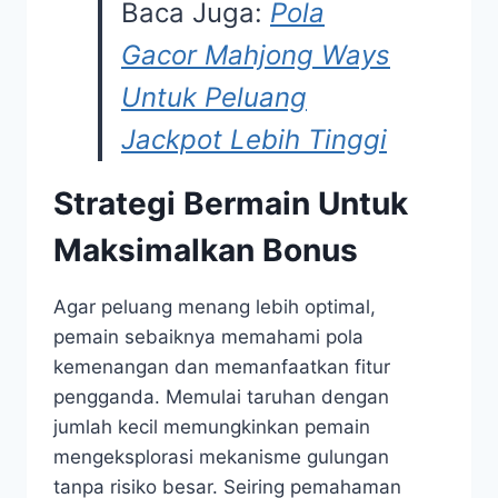
Baca Juga:
Pola
Gacor Mahjong Ways
Untuk Peluang
Jackpot Lebih Tinggi
Strategi Bermain Untuk
Maksimalkan Bonus
Agar peluang menang lebih optimal,
pemain sebaiknya memahami pola
kemenangan dan memanfaatkan fitur
pengganda. Memulai taruhan dengan
jumlah kecil memungkinkan pemain
mengeksplorasi mekanisme gulungan
tanpa risiko besar. Seiring pemahaman