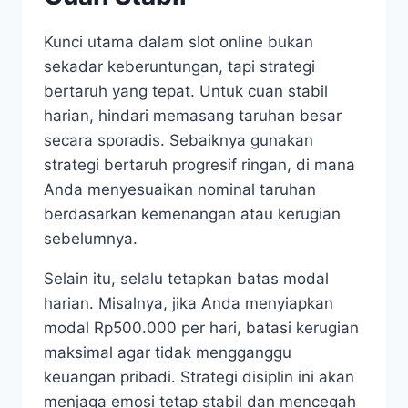
Kunci utama dalam slot online bukan
sekadar keberuntungan, tapi strategi
bertaruh yang tepat. Untuk cuan stabil
harian, hindari memasang taruhan besar
secara sporadis. Sebaiknya gunakan
strategi bertaruh progresif ringan, di mana
Anda menyesuaikan nominal taruhan
berdasarkan kemenangan atau kerugian
sebelumnya.
Selain itu, selalu tetapkan batas modal
harian. Misalnya, jika Anda menyiapkan
modal Rp500.000 per hari, batasi kerugian
maksimal agar tidak mengganggu
keuangan pribadi. Strategi disiplin ini akan
menjaga emosi tetap stabil dan mencegah