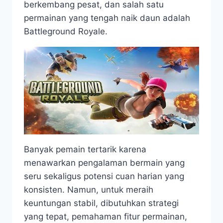
berkembang pesat, dan salah satu
permainan yang tengah naik daun adalah
Battleground Royale.
Banyak pemain tertarik karena
menawarkan pengalaman bermain yang
seru sekaligus potensi cuan harian yang
konsisten. Namun, untuk meraih
keuntungan stabil, dibutuhkan strategi
yang tepat, pemahaman fitur permainan,