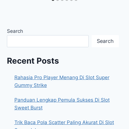
Search
Search
Recent Posts
Rahasia Pro Player Menang Di Slot Super
Gummy Strike
Panduan Lengkap Pemula Sukses Di Slot
Sweet Burst
Trik Baca Pola Scatter Paling Akurat Di Slot