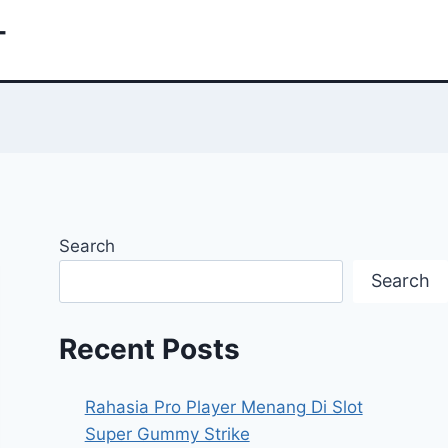
T
Search
Search
Recent Posts
Rahasia Pro Player Menang Di Slot
Super Gummy Strike