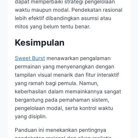
dapat memperbaiki strategi pengelolaan
waktu maupun modal. Pendekatan rasional
lebih efektif dibandingkan asumsi atau
mitos yang belum tentu benar.
Kesimpulan
Sweet Burst
menawarkan pengalaman
permainan yang menyenangkan dengan
tampilan visual menarik dan fitur interaktif
yang ramah bagi pemula. Namun,
keberhasilan dalam memainkannya sangat
bergantung pada pemahaman sistem,
pengelolaan modal, serta kontrol waktu
yang disiplin.
Panduan ini menekankan pentingnya