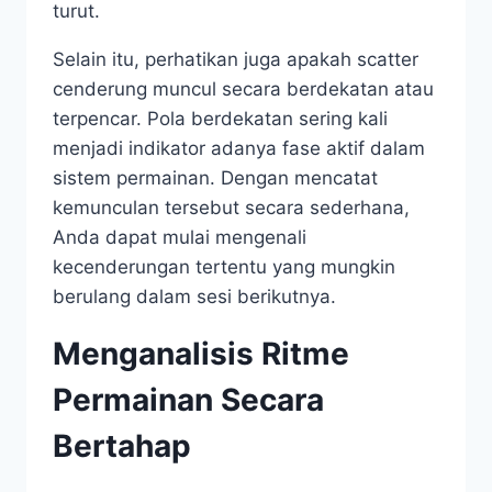
turut.
Selain itu, perhatikan juga apakah scatter
cenderung muncul secara berdekatan atau
terpencar. Pola berdekatan sering kali
menjadi indikator adanya fase aktif dalam
sistem permainan. Dengan mencatat
kemunculan tersebut secara sederhana,
Anda dapat mulai mengenali
kecenderungan tertentu yang mungkin
berulang dalam sesi berikutnya.
Menganalisis Ritme
Permainan Secara
Bertahap