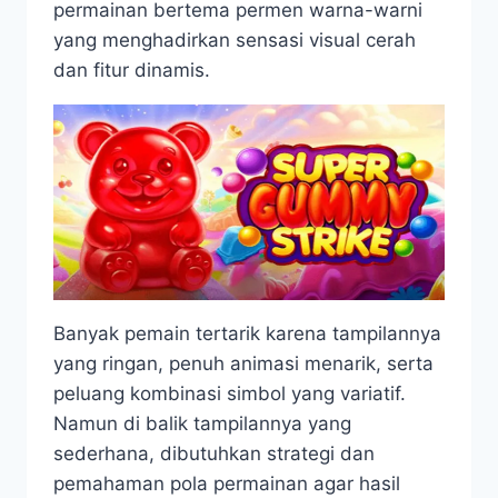
permainan bertema permen warna-warni
yang menghadirkan sensasi visual cerah
dan fitur dinamis.
Banyak pemain tertarik karena tampilannya
yang ringan, penuh animasi menarik, serta
peluang kombinasi simbol yang variatif.
Namun di balik tampilannya yang
sederhana, dibutuhkan strategi dan
pemahaman pola permainan agar hasil