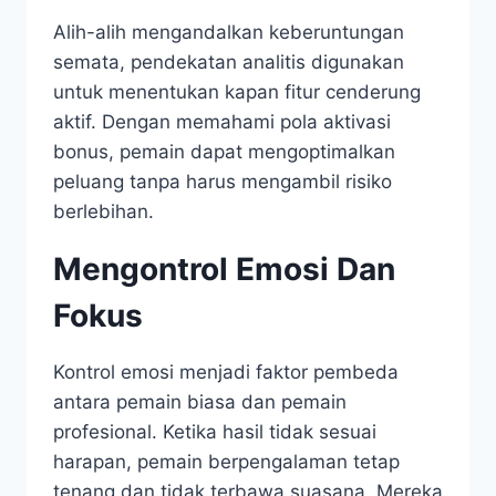
Alih-alih mengandalkan keberuntungan
semata, pendekatan analitis digunakan
untuk menentukan kapan fitur cenderung
aktif. Dengan memahami pola aktivasi
bonus, pemain dapat mengoptimalkan
peluang tanpa harus mengambil risiko
berlebihan.
Mengontrol Emosi Dan
Fokus
Kontrol emosi menjadi faktor pembeda
antara pemain biasa dan pemain
profesional. Ketika hasil tidak sesuai
harapan, pemain berpengalaman tetap
tenang dan tidak terbawa suasana. Mereka