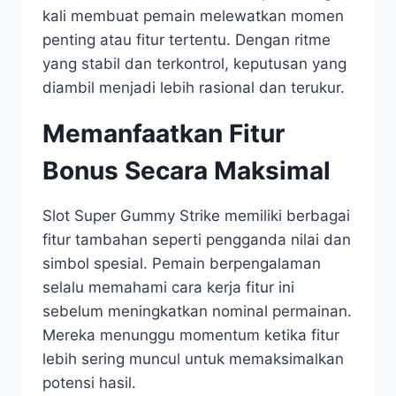
kali membuat pemain melewatkan momen
penting atau fitur tertentu. Dengan ritme
yang stabil dan terkontrol, keputusan yang
diambil menjadi lebih rasional dan terukur.
Memanfaatkan Fitur
Bonus Secara Maksimal
Slot Super Gummy Strike memiliki berbagai
fitur tambahan seperti pengganda nilai dan
simbol spesial. Pemain berpengalaman
selalu memahami cara kerja fitur ini
sebelum meningkatkan nominal permainan.
Mereka menunggu momentum ketika fitur
lebih sering muncul untuk memaksimalkan
potensi hasil.