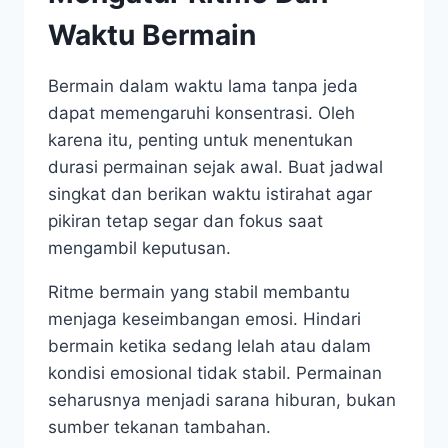
Waktu Bermain
Bermain dalam waktu lama tanpa jeda
dapat memengaruhi konsentrasi. Oleh
karena itu, penting untuk menentukan
durasi permainan sejak awal. Buat jadwal
singkat dan berikan waktu istirahat agar
pikiran tetap segar dan fokus saat
mengambil keputusan.
Ritme bermain yang stabil membantu
menjaga keseimbangan emosi. Hindari
bermain ketika sedang lelah atau dalam
kondisi emosional tidak stabil. Permainan
seharusnya menjadi sarana hiburan, bukan
sumber tekanan tambahan.