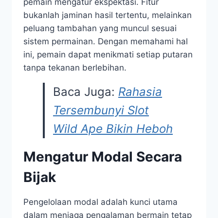
pemain mengatur ekspektasi. Fitur
bukanlah jaminan hasil tertentu, melainkan
peluang tambahan yang muncul sesuai
sistem permainan. Dengan memahami hal
ini, pemain dapat menikmati setiap putaran
tanpa tekanan berlebihan.
Baca Juga:
Rahasia
Tersembunyi Slot
Wild Ape Bikin Heboh
Mengatur Modal Secara
Bijak
Pengelolaan modal adalah kunci utama
dalam menjaga pengalaman bermain tetap