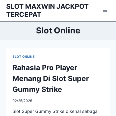
Skip
SLOT MAXWIN JACKPOT
to
TERCEPAT
content
Slot Online
SLOT ONLINE
Rahasia Pro Player
Menang Di Slot Super
Gummy Strike
02/25/2026
Slot Super Gummy Strike dikenal sebagai