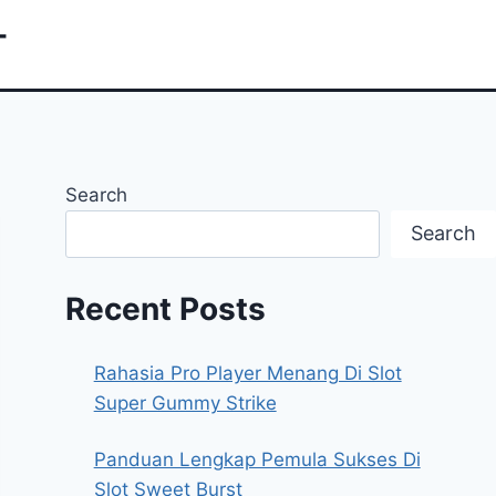
T
Search
Search
Recent Posts
Rahasia Pro Player Menang Di Slot
Super Gummy Strike
Panduan Lengkap Pemula Sukses Di
Slot Sweet Burst