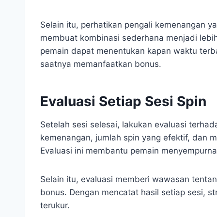
Selain itu, perhatikan pengali kemenangan ya
membuat kombinasi sederhana menjadi lebi
pemain dapat menentukan kapan waktu terba
saatnya memanfaatkan bonus.
Evaluasi Setiap Sesi Spin
Setelah sesi selesai, lakukan evaluasi terha
kemenangan, jumlah spin yang efektif, dan 
Evaluasi ini membantu pemain menyempurnaka
Selain itu, evaluasi memberi wawasan tenta
bonus. Dengan mencatat hasil setiap sesi, st
terukur.