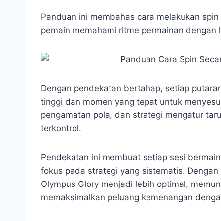
h
a
e
e
k
i
h
a
c
s
l
y
n
a
Panduan ini membahas cara melakukan spin 
t
e
s
e
p
e
r
pemain memahami ritme permainan dengan le
s
b
e
g
e
e
A
o
n
r
p
o
g
a
p
k
e
m
r
Dengan pendekatan bertahap, setiap putaran 
tinggi dan momen yang tepat untuk menyesua
pengamatan pola, dan strategi mengatur taru
terkontrol.
Pendekatan ini membuat setiap sesi bermain
fokus pada strategi yang sistematis. Dengan
Olympus Glory menjadi lebih optimal, memun
memaksimalkan peluang kemenangan dengan 