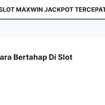
SLOT MAXWIN JACKPOT TERCEPA
ra Bertahap Di Slot