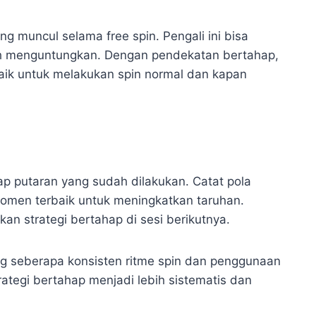
ng muncul selama free spin. Pengali ini bisa
h menguntungkan. Dengan pendekatan bertahap,
ik untuk melakukan spin normal dan kapan
dap putaran yang sudah dilakukan. Catat pola
momen terbaik untuk meningkatkan taruhan.
n strategi bertahap di sesi berikutnya.
ng seberapa konsisten ritme spin dan penggunaan
rategi bertahap menjadi lebih sistematis dan