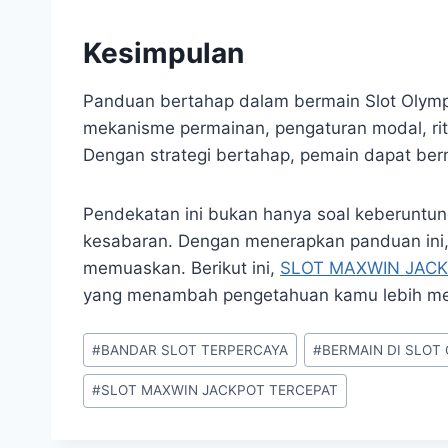
Kesimpulan
Panduan bertahap dalam bermain Slot Oly
mekanisme permainan, pengaturan modal, rit
Dengan strategi bertahap, pemain dapat berma
Pendekatan ini bukan hanya soal keberuntunga
kesabaran. Dengan menerapkan panduan ini, 
memuaskan. Berikut ini,
SLOT MAXWIN JACK
yang menambah pengetahuan kamu lebih m
Post
#
BANDAR SLOT TERPERCAYA
#
BERMAIN DI SLOT
Tags:
#
SLOT MAXWIN JACKPOT TERCEPAT