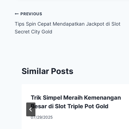
Post
PREVIOUS
Tips Spin Cepat Mendapatkan Jackpot di Slot
navigation
Secret City Gold
Similar Posts
Trik Simpel Meraih Kemenangan
Besar di Slot Triple Pot Gold
07/29/2025