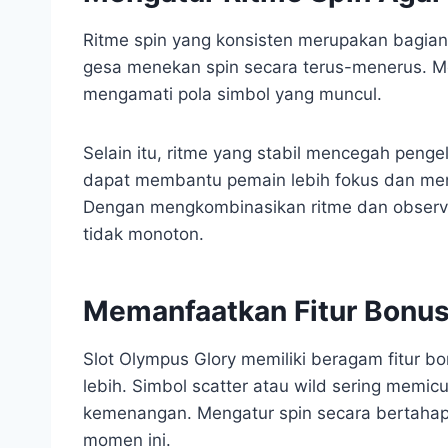
Ritme spin yang konsisten merupakan bagian 
gesa menekan spin secara terus-menerus. M
mengamati pola simbol yang muncul.
Selain itu, ritme yang stabil mencegah peng
dapat membantu pemain lebih fokus dan meng
Dengan mengkombinasikan ritme dan observasi
tidak monoton.
Memanfaatkan Fitur Bonus
Slot Olympus Glory memiliki beragam fitur 
lebih. Simbol scatter atau wild sering memic
kemenangan. Mengatur spin secara bertah
momen ini.