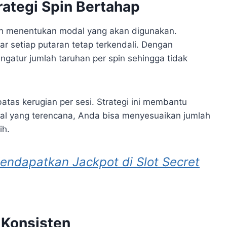
ategi Spin Bertahap
ah menentukan modal yang akan digunakan.
r setiap putaran tetap terkendali. Dengan
gatur jumlah taruhan per spin sehingga tidak
atas kerugian per sesi. Strategi ini membantu
l yang terencana, Anda bisa menyesuaikan jumlah
ih.
endapatkan Jackpot di Slot Secret
 Konsisten