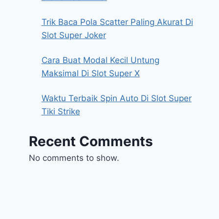
Trik Baca Pola Scatter Paling Akurat Di
Slot Super Joker
Cara Buat Modal Kecil Untung
Maksimal Di Slot Super X
Waktu Terbaik Spin Auto Di Slot Super
Tiki Strike
Recent Comments
No comments to show.